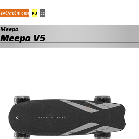
ZAČÁTEČNÍK (B)
PU
CC
Meepo
Meepo V5