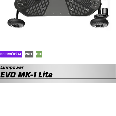
POKROČILÝ (A)
PNEU
OFF
Linnpower
EVO MK-1 Lite