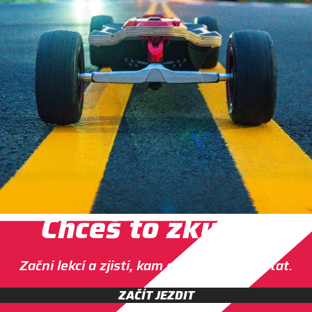
Chceš to zkusit?
Začni lekcí a zjisti, kam až se můžeš dostat.
ZAČÍT JEZDIT