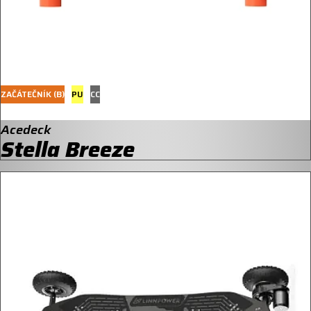
ZAČÁTEČNÍK (B)
PU
CC
Acedeck
Stella Breeze