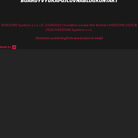
BOARDY
VÝUKA
PŮJČOVNA
BLOG
KONTAKT
RIDEZONE Systems s.r.o. | IČ: 24380032 | Kontaktní osoba: Petr Bednář
|
RIDEZONE 2026 ©
2026 RIDEZONE Systems s.r.o.
Obchodní podmínky
|
Ochrana osobních údajů