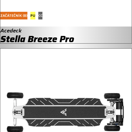
ZAČÁTEČNÍK (B)
PU
CC
Acedeck
Stella Breeze Pro