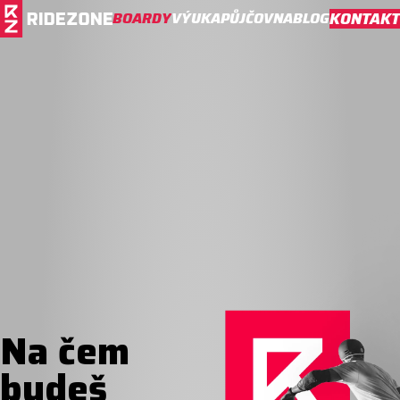
BOARDY
VÝUKA
PŮJČOVNA
BLOG
KONTAKT
Na čem
budeš