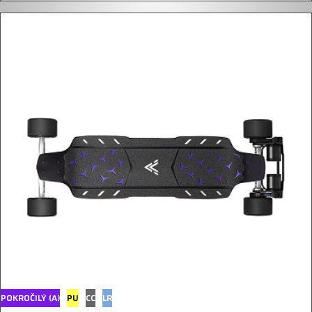
POKROČILÝ (A)
PU
CC
LR