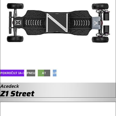
POKROČILÝ (A+)
PNEU
A
T
LR
Acedeck
Z1 Street