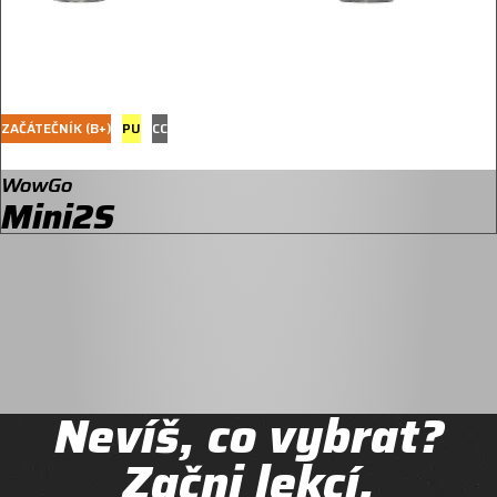
ZAČÁTEČNÍK (B+)
PU
CC
WowGo
Mini2S
Nevíš, co vybrat?
Začni lekcí.