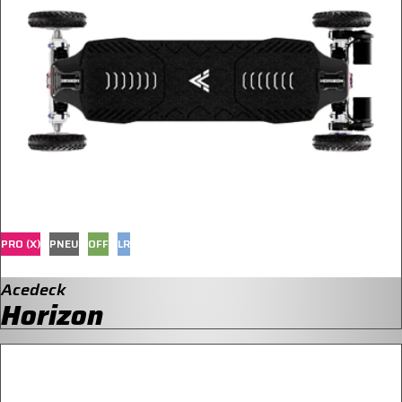
PRO (X)
PNEU
OFF
LR
Acedeck
Horizon