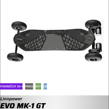
POKROČILÝ (A+)
PNEU
OFF
LR
Linnpower
EVO MK-1 GT