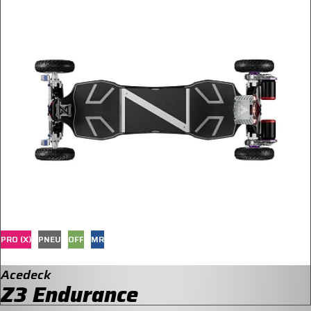
PRO (X)
PNEU
OFF
MR
Acedeck
Z3 Endurance