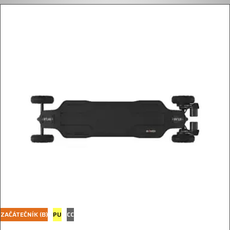
ZAČÁTEČNÍK (B)
PU
CC