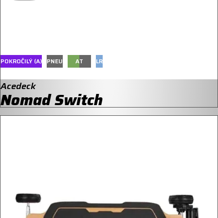
POKROČILÝ (A)
PNEU
A
T
LR
Acedeck
Nomad Switch