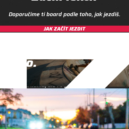
Doporučíme ti board podle toho, jak jezdíš.
JAK ZAČÍT JEZDIT
Chceme, aby
e-skate měl svoje
místo.
Vedle e-biků, e-koloběžek, EUC nebo onewheelu.
Nejen mezi lidma, ale i v pravidlech.