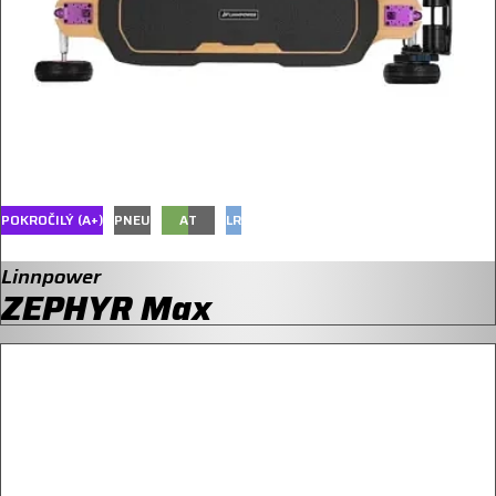
POKROČILÝ (A+)
PNEU
A
T
LR
Linnpower
ZEPHYR Max