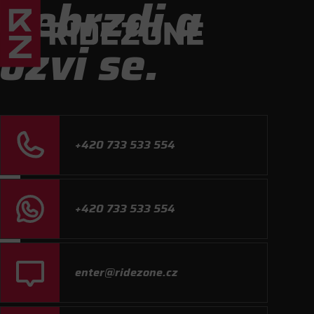
Nebrzdi a
ozvi se.
+420 733 533 554
+420 733 533 554
enter@ridezone.cz