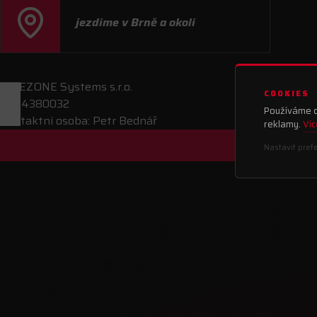
jezdíme v Brně a okolí
RIDEZONE Systems s.r.o.
COOKIES
IČ: 24380032
Používáme co
Kontaktní osoba: Petr Bednář
reklamy.
Víc
Nastavit pref