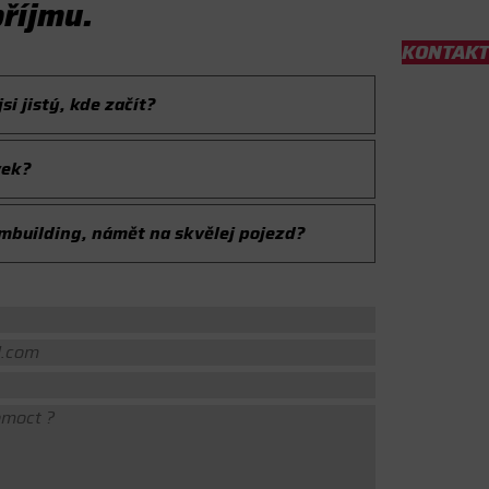
příjmu.
KONTAKT
BOARDY
VÝUKA
PŮJČOVNA
BLOG
i jistý, kde začít?
vek?
ambuilding, námět na skvělej pojezd?