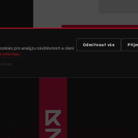
Stačí odeslat a doladíme detaily 
Odmítnout vše
Přij
seznámení s
Obchodními podmín
okies pro analýzu návštěvnosti a cílení
e informací
erences