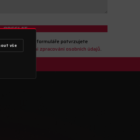
ODESLAT
jízdy. Odesláním formuláře potvrzujete
mout vše
kami
. a
Zásadami zpracování osobních údajů
.