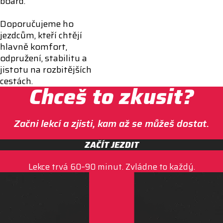
board.
Doporučujeme ho
jezdcům, kteří chtějí
hlavně komfort,
odpružení, stabilitu a
jistotu na rozbitějších
cestách.
Chceš to zkusit?
Začni lekcí a zjisti, kam až se můžeš dostat.
ZAČÍT JEZDIT
Lekce trvá 60–90 minut. Zvládne to každý.