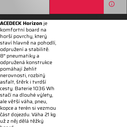
ACEDECK Horizon
je
komfortní board na
horší povrchy, který
staví hlavně na pohodlí,
odpružení a stabilitě.
8″ pneumatiky a
odpružená konstrukce
pomáhají žehlit
nerovnosti, rozbitý
asfalt, štěrk i tvrdší
cesty. Baterie 1036 Wh
stačí na dlouhé výlety,
ale větší váha, pneu,
kopce a terén si vezmou
část dojezdu. Váha 21 kg
už z něj dělá těžký