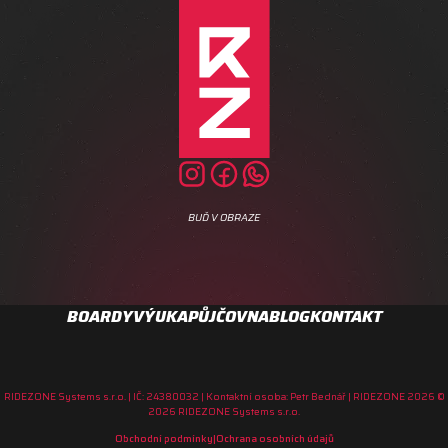
BUĎ V OBRAZE
BOARDY
VÝUKA
PŮJČOVNA
BLOG
KONTAKT
RIDEZONE Systems s.r.o. | IČ: 24380032 | Kontaktní osoba: Petr Bednář
|
RIDEZONE 2026 ©
2026 RIDEZONE Systems s.r.o.
Obchodní podmínky
|
Ochrana osobních údajů