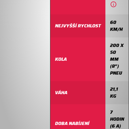
60
NEJVYŠŠÍ RYCHLOST
KM/H
200 X
50
KOLA
MM
(8″)
PNEU
21,1
VÁHA
KG
7
HODIN
DOBA NABÍJENÍ
(6 A)