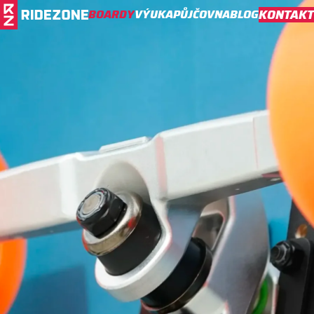
BOARDY
VÝUKA
PŮJČOVNA
BLOG
KONTAKT