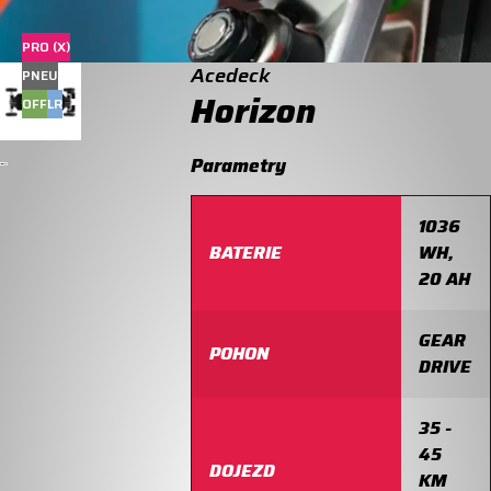
PRO (X)
Acedeck
PNEU
Horizon
OFF
LR
Parametry
1036
BATERIE
WH,
20 AH
GEAR
POHON
DRIVE
35 -
45
DOJEZD
KM